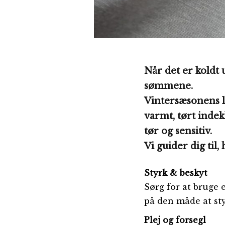
Når det er koldt u
sømmene.
Vintersæsonens l
varmt, tørt inde
tør og sensitiv.
Vi guider dig til
Styrk & beskyt
Sørg for at bruge 
på den måde at st
Plej og forsegl