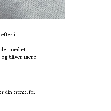
 efter i
ndet med et
d og bliver mere
er din creme, for