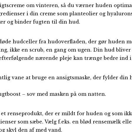
sigtscreme om vinteren, så du værner huden optima
gredienser i din creme som planteolier og hyalurons
ker og binder fugten til din hud.
døde hudceller fra hudoverfladen, der gør huden mer
ng, ikke en scrub, en gang om ugen. Din hud bliver 
 efterfølgende nærende pleje kan trænge bedre ind 
ntlig vane at bruge en ansigtsmaske, der fylder din
 fugtboost – sov med masken på om natten.
et renseprodukt, der er mildt for huden og som ik
ienser som sæbe. Vælg f.eks. en blød rensemælk elle
og skyl den af med vand.