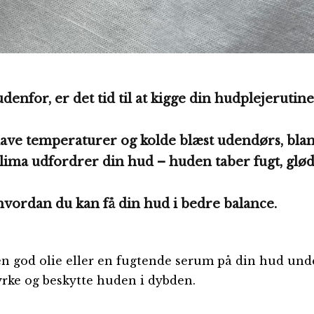
denfor, er det tid til at kigge din hudplejerutine
ave temperaturer og kolde blæst udendørs, bla
klima udfordrer din hud – huden taber fugt, glø
, hvordan du kan få din hud i bedre balance.
en god olie eller en fugtende serum på din hud und
yrke og beskytte huden i dybden.