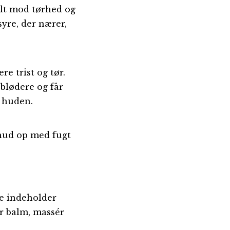
lt mod tørhed og
yre, der nærer,
e trist og tør.
blødere og får
i huden.
 hud op med fugt
ke indeholder
r balm, massér