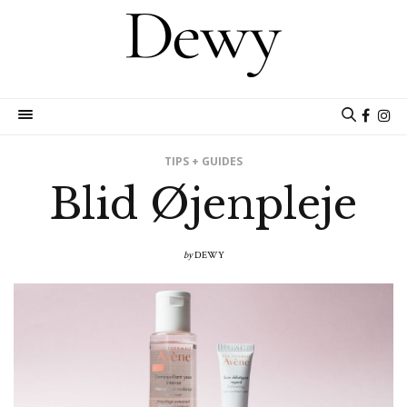
TIPS + GUIDES
Blid Øjenpleje
by
DEWY