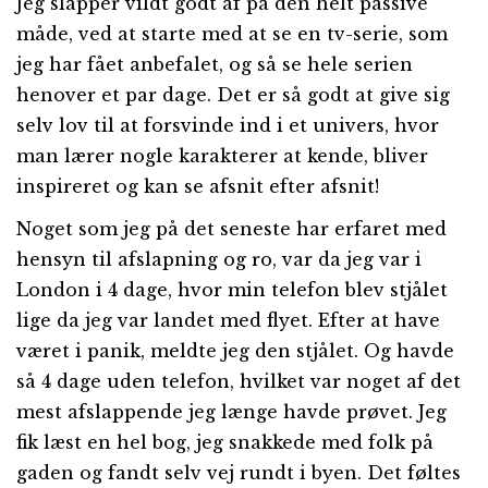
Jeg slapper vildt godt af på den helt passive
måde, ved at starte med at se en tv-serie, som
jeg har fået anbefalet, og så se hele serien
henover et par dage. Det er så godt at give sig
selv lov til at forsvinde ind i et univers, hvor
man lærer nogle karakterer at kende, bliver
inspireret og kan se afsnit efter afsnit!
Noget som jeg på det seneste har erfaret med
hensyn til afslapning og ro, var da jeg var i
London i 4 dage, hvor min telefon blev stjålet
lige da jeg var landet med flyet. Efter at have
været i panik, meldte jeg den stjålet. Og havde
så 4 dage uden telefon, hvilket var noget af det
mest afslappende jeg længe havde prøvet. Jeg
fik læst en hel bog, jeg snakkede med folk på
gaden og fandt selv vej rundt i byen. Det føltes