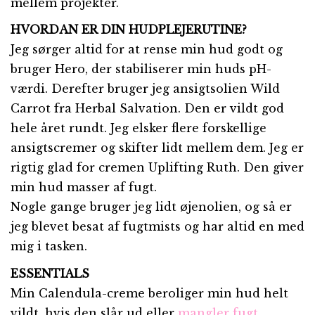
mellem projekter.
HVORDAN ER DIN HUDPLEJERUTINE?
Jeg sørger altid for at rense min hud godt og
bruger Hero, der stabiliserer min huds pH-
værdi. Derefter bruger jeg ansigtsolien Wild
Carrot fra Herbal Salvation. Den er vildt god
hele året rundt. Jeg elsker flere forskellige
ansigtscremer og skifter lidt mellem dem. Jeg er
rigtig glad for cremen Uplifting Ruth. Den giver
min hud masser af fugt.
Nogle gange bruger jeg lidt øjenolien, og så er
jeg blevet besat af fugtmists og har altid en med
mig i tasken.
ESSENTIALS
Min Calendula-creme beroliger min hud helt
vildt, hvis den slår ud eller
mangler fugt
.