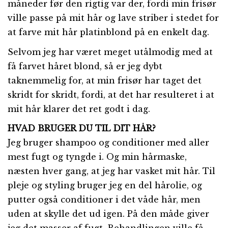
måneder før den rigtig var der, fordi min frisør
ville passe på mit hår og lave striber i stedet for
at farve mit hår platinblond på en enkelt dag.
Selvom jeg har været meget utålmodig med at
få farvet håret blond, så er jeg dybt
taknemmelig for, at min frisør har taget det
skridt for skridt, fordi, at det har resulteret i at
mit hår klarer det ret godt i dag.
HVAD BRUGER DU TIL DIT HÅR?
Jeg bruger shampoo og conditioner med aller
mest fugt og tyngde i. Og min hårmaske,
næsten hver gang, at jeg har vasket mit hår. Til
pleje og styling bruger jeg en del hårolie, og
putter også conditioner i det våde hår, men
uden at skylle det ud igen. På den måde giver
jeg det masser af fugt. Behandlingen ville få